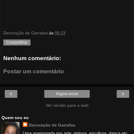
Decoração de Garrafas
às
05:23
Compartilhar
Nenhum comentário:
Postar um comentário
‹
›
Página inicial
Ver versão para a web
Quem sou eu
Decoração de Garrafas
Uma apaixonada por arte: pintura, escultura, dança etc.